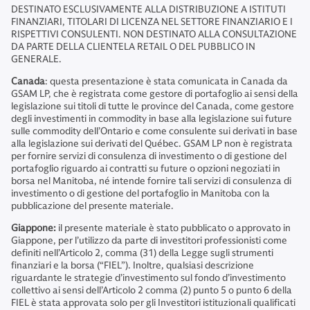
DESTINATO ESCLUSIVAMENTE ALLA DISTRIBUZIONE A ISTITUTI
FINANZIARI, TITOLARI DI LICENZA NEL SETTORE FINANZIARIO E I
RISPETTIVI CONSULENTI. NON DESTINATO ALLA CONSULTAZIONE
DA PARTE DELLA CLIENTELA RETAIL O DEL PUBBLICO IN
GENERALE.
Canada
: questa presentazione è stata comunicata in Canada da
GSAM LP, che è registrata come gestore di portafoglio ai sensi della
legislazione sui titoli di tutte le province del Canada, come gestore
degli investimenti in commodity in base alla legislazione sui future
sulle commodity dell’Ontario e come consulente sui derivati in base
alla legislazione sui derivati ​​del Québec. GSAM LP non è registrata
per fornire servizi di consulenza di investimento o di gestione del
portafoglio riguardo ai contratti su future o opzioni negoziati in
borsa nel Manitoba, né intende fornire tali servizi di consulenza di
investimento o di gestione del portafoglio in Manitoba con la
pubblicazione del presente materiale.
Giappone:
il presente materiale è stato pubblicato o approvato in
Giappone, per l’utilizzo da parte di investitori professionisti come
definiti nell’Articolo 2, comma (31) della Legge sugli strumenti
finanziari e la borsa (“FIEL”). Inoltre, qualsiasi descrizione
riguardante le strategie d’investimento sul fondo d’investimento
collettivo ai sensi dell’Articolo 2 comma (2) punto 5 o punto 6 della
FIEL è stata approvata solo per gli Investitori istituzionali qualificati