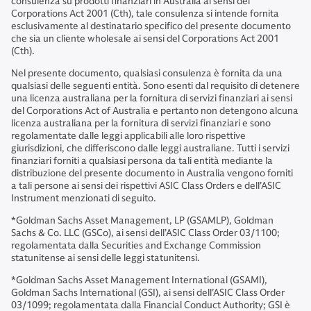
consulenza su prodotti finanziari in Australia ai sensi del
Corporations Act 2001 (Cth), tale consulenza si intende fornita
esclusivamente al destinatario specifico del presente documento
che sia un cliente wholesale ai sensi del Corporations Act 2001
(Cth).
Nel presente documento, qualsiasi consulenza è fornita da una
qualsiasi delle seguenti entità. Sono esenti dal requisito di detenere
una licenza australiana per la fornitura di servizi finanziari ai sensi
del Corporations Act of Australia e pertanto non detengono alcuna
licenza australiana per la fornitura di servizi finanziari e sono
regolamentate dalle leggi applicabili alle loro rispettive
giurisdizioni, che differiscono dalle leggi australiane. Tutti i servizi
finanziari forniti a qualsiasi persona da tali entità mediante la
distribuzione del presente documento in Australia vengono forniti
a tali persone ai sensi dei rispettivi ASIC Class Orders e dell’ASIC
Instrument menzionati di seguito.
*Goldman Sachs Asset Management, LP (GSAMLP), Goldman
Sachs & Co. LLC (GSCo), ai sensi dell’ASIC Class Order 03/1100;
regolamentata dalla Securities and Exchange Commission
statunitense ai sensi delle leggi statunitensi.
*Goldman Sachs Asset Management International (GSAMI),
Goldman Sachs International (GSI), ai sensi dell’ASIC Class Order
03/1099; regolamentata dalla Financial Conduct Authority; GSI è