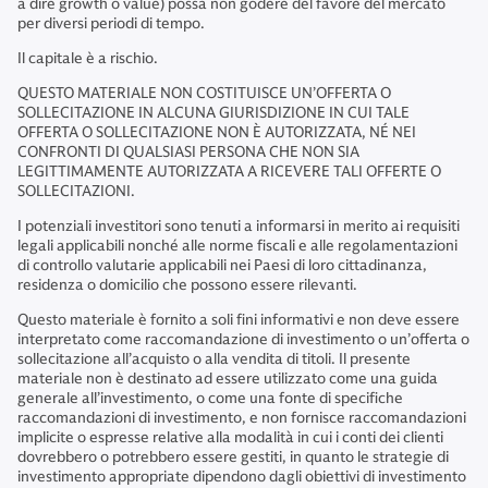
a dire growth o value) possa non godere del favore del mercato
per diversi periodi di tempo.
Il capitale è a rischio.
QUESTO MATERIALE NON COSTITUISCE UN’OFFERTA O
SOLLECITAZIONE IN ALCUNA GIURISDIZIONE IN CUI TALE
OFFERTA O SOLLECITAZIONE NON È AUTORIZZATA, NÉ NEI
CONFRONTI DI QUALSIASI PERSONA CHE NON SIA
LEGITTIMAMENTE AUTORIZZATA A RICEVERE TALI OFFERTE O
SOLLECITAZIONI.
I potenziali investitori sono tenuti a informarsi in merito ai requisiti
legali applicabili nonché alle norme fiscali e alle regolamentazioni
di controllo valutarie applicabili nei Paesi di loro cittadinanza,
residenza o domicilio che possono essere rilevanti.
Questo materiale è fornito a soli fini informativi e non deve essere
interpretato come raccomandazione di investimento o un’offerta o
sollecitazione all’acquisto o alla vendita di titoli. Il presente
materiale non è destinato ad essere utilizzato come una guida
generale all’investimento, o come una fonte di specifiche
raccomandazioni di investimento, e non fornisce raccomandazioni
implicite o espresse relative alla modalità in cui i conti dei clienti
dovrebbero o potrebbero essere gestiti, in quanto le strategie di
investimento appropriate dipendono dagli obiettivi di investimento