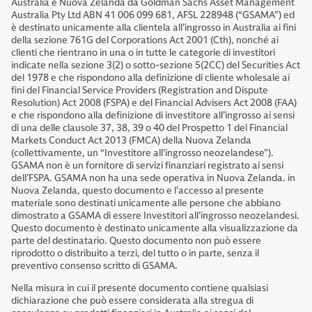
Australia e Nuova Zelanda da Goldman Sachs Asset Management
Australia Pty Ltd ABN 41 006 099 681, AFSL 228948 (“GSAMA”) ed
è destinato unicamente alla clientela all’ingrosso in Australia ai fini
della sezione 761G del Corporations Act 2001 (Cth), nonché ai
clienti che rientrano in una o in tutte le categorie di investitori
indicate nella sezione 3(2) o sotto-sezione 5(2CC) del Securities Act
del 1978 e che rispondono alla definizione di cliente wholesale ai
fini del Financial Service Providers (Registration and Dispute
Resolution) Act 2008 (FSPA) e del Financial Advisers Act 2008 (FAA)
e che rispondono alla definizione di investitore all’ingrosso ai sensi
di una delle clausole 37, 38, 39 o 40 del Prospetto 1 del Financial
Markets Conduct Act 2013 (FMCA) della Nuova Zelanda
(collettivamente, un “Investitore all’ingrosso neozelandese”).
GSAMA non è un fornitore di servizi finanziari registrato ai sensi
dell’FSPA. GSAMA non ha una sede operativa in Nuova Zelanda. in
Nuova Zelanda, questo documento e l’accesso al presente
materiale sono destinati unicamente alle persone che abbiano
dimostrato a GSAMA di essere Investitori all’ingrosso neozelandesi.
Questo documento è destinato unicamente alla visualizzazione da
parte del destinatario. Questo documento non può essere
riprodotto o distribuito a terzi, del tutto o in parte, senza il
preventivo consenso scritto di GSAMA.
Nella misura in cui il presente documento contiene qualsiasi
dichiarazione che può essere considerata alla stregua di