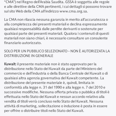
“CMA”) nel Regno dell’Arabia Saudita. GSSA è soggetta alle regole
e alle direttive della CMA pertinenti, i cui dettagli si possono trovare
sul sito Web della CMA all’indirizzo www.cma.org.sa.
La CMA non rilascia nessuna garanzia in merito all’accuratezza o
alla completezza dei presenti materiali e declina espressamente
qualsiasi responsabilità dalle perdite derivanti o sostenute per
qualsiasi parte dei presenti materiali. Qualora i contenuti di questi
materiali non siano chiari, è necessario consultare un consulente
finanziario autorizzato.
SOLO PER UN PUBBLICO SELEZIONATO - NON È AUTORIZZATA LA
DISTRIBUZIONE IN GENERALE
Kuwait:
il presente materiale non è stato approvato per la
distribuzione nello Stato del Kuwait da parte del Ministero del
commercio e dell’industria o della Banca Centrale del Kuwait o di
qualsiasi altra agenzia governativa del Kuwait competente. La
distribuzione del presente materiale è, quindi, limitata in
conformità alla legge n. 31 del 1990 e alla legge n. 7 del 2010 e
successive modifiche. Nessuna offerta privata o pubblica di titoli è
effettuata nello Stato del Kuwait e nessun accordo relativo alla
vendita di titoli verrà concluso nello Stato del Kuwait. Nessuna
attività di marketing, sollecitazione o induzione è posta in essere
per offrire o distribuire titoli nello Stato del Kuwait.