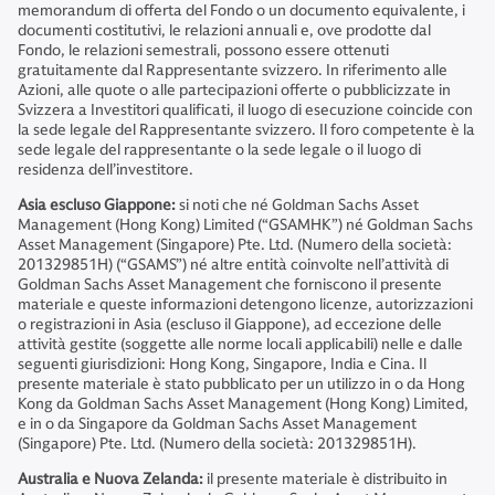
memorandum di offerta del Fondo o un documento equivalente, i
documenti costitutivi, le relazioni annuali e, ove prodotte dal
Fondo, le relazioni semestrali, possono essere ottenuti
gratuitamente dal Rappresentante svizzero. In riferimento alle
Azioni, alle quote o alle partecipazioni offerte o pubblicizzate in
Svizzera a Investitori qualificati, il luogo di esecuzione coincide con
la sede legale del Rappresentante svizzero. Il foro competente è la
sede legale del rappresentante o la sede legale o il luogo di
residenza dell’investitore.
Asia escluso Giappone:
si noti che né Goldman Sachs Asset
Management (Hong Kong) Limited (“GSAMHK”) né Goldman Sachs
Asset Management (Singapore) Pte. Ltd. (Numero della società:
201329851H) (“GSAMS”) né altre entità coinvolte nell’attività di
Goldman Sachs Asset Management che forniscono il presente
materiale e queste informazioni detengono licenze, autorizzazioni
o registrazioni in Asia (escluso il Giappone), ad eccezione delle
attività gestite (soggette alle norme locali applicabili) nelle e dalle
seguenti giurisdizioni: Hong Kong, Singapore, India e Cina. Il
presente materiale è stato pubblicato per un utilizzo in o da Hong
Kong da Goldman Sachs Asset Management (Hong Kong) Limited,
e in o da Singapore da Goldman Sachs Asset Management
(Singapore) Pte. Ltd. (Numero della società: 201329851H).
Australia e Nuova Zelanda:
il presente materiale è distribuito in