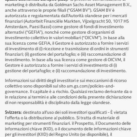
marketing è distribuita da Goldman Sachs Asset Management B.V.,
anche attraverso le proprie filiali (“GSAM BV”). GSAM BV è
autorizzata e regolamentata dall’Autorità olandese per i mercati
finanziari (Autoriteit Financiële Markten, Vijzelgracht 50, 1017 HS
Amsterdam, Paesi Bassi) come gestore di fondi di investimento
alternativi (“GEFIA”), nonché come gestore di organismi di
investimento collettivo in valori mobiliari (“OICVM”). In base alla
sua licenza come GEFIA, il Gestore è autorizzato a fornire i servizi
di investimento di (i) ricezione e trasmissione di ordini in strumenti
finanziari; (ii) gestione del portafoglio; e (iii) raccomandazione di
investimento. In base alla sua licenza come gestore di OICVM, il
Gestore è autorizzato a fornire i servizi di investimento di (i)
gestione del portafoglio; e (ii) raccomandazione di investimento.
Informazioni sui diritti degli investitori e sui meccanismi di ricorso
collettivo sono disponibili sul sito am.gs.com/policies-and-
governance. Il capitale è a rischio. Qualsiasi reclamo derivante da o
in relazione ai termini e alle condizioni della presente dichiarazione
di non responsabilità è disciplinato dalla legge olandese.
Svizzera
: destinato all’uso dei soli investitori qualificati - È vietata
l’offerta o la distribuzione al pubblico. Si tratta di materiale di
marketing per strumenti finanziari. il Prospetto, il Documento delle
informazioni chiave (KID), o il documento delle informazioni chiave
per gli investitori (KIID) del Regno Unito (se disponibile), il